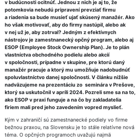
v budúcnosti ocitnúť. Jednou z nich je aj to, že
potomkovia nebudú pripravení prevziať firmu
a riadenia sa bude musieť ujať skúsený manažér. Ako
ho však motivovať, aby do firmy nastúpil, alebo ak
v nej už je, aby zotrval? Jedným z efektívnych
nástrojov je zamestnanecký opčný program, alebo aj
ESOP (Employee Stock Ownership Plan). Je to plán
vlastníctva obchodného podielu alebo akcií
v spoločnosti, prípadne v skupine, pre ktorú daný
manažér pracuje a ktorý mu umožňuje nadobudnúť
spoluvlastníctvo danej spoločnosti. V článku nižšie
nadväzujeme na prezentáciu zo seminára v Prešove,
ktorý sa uskutočnil v apríli 2024. Pozreli sme sa na to,
ako ESOP v praxi funguje a na čo by zakladatelia
firiem mali pred jeho zavedením vopred myslieť.
Kým v zahraničí sú zamestnanecké podiely vo firme
bežnou praxou, na Slovensku je to stále relatívne nová
téma. O opčných programoch uvažujú najmä