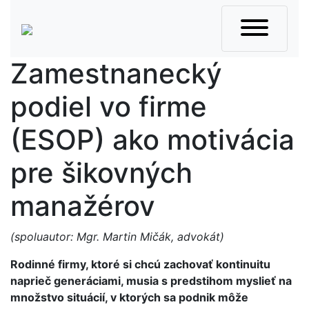
Skip
to
content
Zamestnanecký
podiel vo firme
(ESOP) ako motivácia
pre šikovných
manažérov
(spoluautor:
Mgr. Martin Mičák, advokát)
Rodinné firmy, ktoré si chcú zachovať kontinuitu
naprieč generáciami, musia s predstihom myslieť na
množstvo situácií, v ktorých sa podnik môže