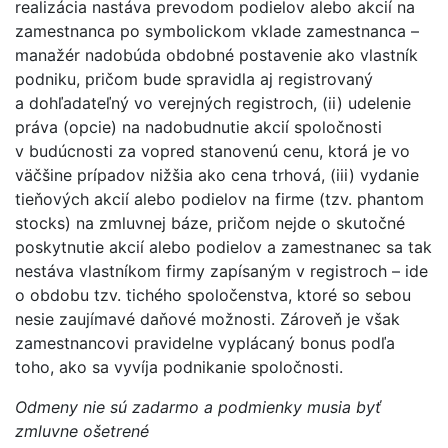
realizácia nastáva prevodom podielov alebo akcií na
zamestnanca po symbolickom vklade zamestnanca –
manažér nadobúda obdobné postavenie ako vlastník
podniku, pričom bude spravidla aj registrovaný
a dohľadateľný vo verejných registroch, (ii) udelenie
práva (opcie) na nadobudnutie akcií spoločnosti
v budúcnosti za vopred stanovenú cenu, ktorá je vo
väčšine prípadov nižšia ako cena trhová, (iii) vydanie
tieňových akcií alebo podielov na firme (tzv. phantom
stocks) na zmluvnej báze, pričom nejde o skutočné
poskytnutie akcií alebo podielov a zamestnanec sa tak
nestáva vlastníkom firmy zapísaným v registroch – ide
o obdobu tzv. tichého spoločenstva, ktoré so sebou
nesie zaujímavé daňové možnosti. Zároveň je však
zamestnancovi pravidelne vyplácaný bonus podľa
toho, ako sa vyvíja podnikanie spoločnosti.
Odmeny nie sú zadarmo a podmienky musia byť
zmluvne ošetrené