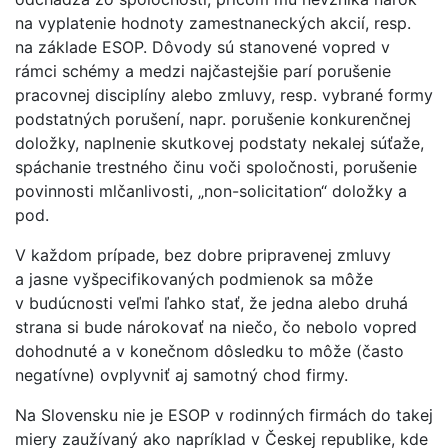
na vyplatenie hodnoty zamestnaneckých akcií, resp.
na základe ESOP. Dôvody sú stanovené vopred v
rámci schémy a medzi najčastejšie parí porušenie
pracovnej disciplíny alebo zmluvy, resp. vybrané formy
podstatných porušení, napr. porušenie konkurenčnej
doložky, naplnenie skutkovej podstaty nekalej súťaže,
spáchanie trestného činu voči spoločnosti, porušenie
povinnosti mlčanlivosti, „non-solicitation“ doložky a
pod.
V každom prípade, bez dobre pripravenej zmluvy
a jasne vyšpecifikovaných podmienok sa môže
v budúcnosti veľmi ľahko stať, že jedna alebo druhá
strana si bude nárokovať na niečo, čo nebolo vopred
dohodnuté a v konečnom dôsledku to môže (často
negatívne) ovplyvniť aj samotný chod firmy.
Na Slovensku nie je ESOP v rodinných firmách do takej
miery zaužívaný ako napríklad v Českej republike, kde