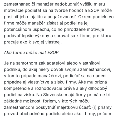
zamestnanec či manažér nadobudnúť vyššiu mieru
motivácie podieľať sa na tvorbe hodnôt a ESOP môže
posilniť jeho lojalitu a angažovanosť. Okrem podielu vo
firme môže manažér získať aj podiel na jej
potenciálnom úspechu, čo ho prirodzene motivuje
podávať lepšie výkony a správať sa k firme, pre ktorú
pracuje ako k svojej vlastnej.
Akú formu môže mať ESOP
Je na samotnom zakladateľovi alebo vlastníkovi
podniku, do akej miery dovolí svojmu zamestnancovi,
v tomto prípade manažérovi, podieľať sa na riadení,
prípadne aj vlastníctve a zisku firmy. Aké mu prizná
kompetencie a rozhodovacie práva a aký dlhodobý
podiel na zisku. Na Slovensku majú firmy primárne tri
základné možnosti foriem, v ktorých môžu
zamestnancom poskytnúť majetkovú účasť: (i) priamy
prevod obchodného podielu alebo akcií firmy, pričom