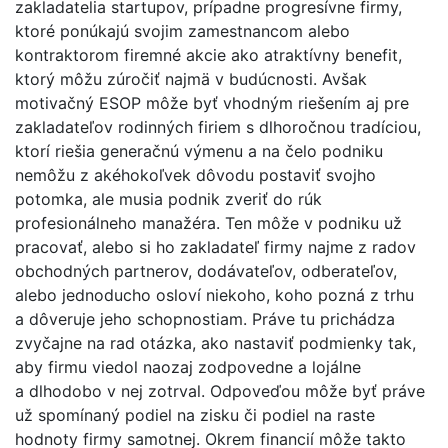
zakladatelia startupov, prípadne progresívne firmy,
ktoré ponúkajú svojim zamestnancom alebo
kontraktorom firemné akcie ako atraktívny benefit,
ktorý môžu zúročiť najmä v budúcnosti. Avšak
motivačný ESOP môže byť vhodným riešením aj pre
zakladateľov rodinných firiem s dlhoročnou tradíciou,
ktorí riešia generačnú výmenu a na čelo podniku
nemôžu z akéhokoľvek dôvodu postaviť svojho
potomka, ale musia podnik zveriť do rúk
profesionálneho manažéra. Ten môže v podniku už
pracovať, alebo si ho zakladateľ firmy najme z radov
obchodných partnerov, dodávateľov, odberateľov,
alebo jednoducho osloví niekoho, koho pozná z trhu
a dôveruje jeho schopnostiam. Práve tu prichádza
zvyčajne na rad otázka, ako nastaviť podmienky tak,
aby firmu viedol naozaj zodpovedne a lojálne
a dlhodobo v nej zotrval. Odpoveďou môže byť práve
už spomínaný podiel na zisku či podiel na raste
hodnoty firmy samotnej. Okrem financií môže takto