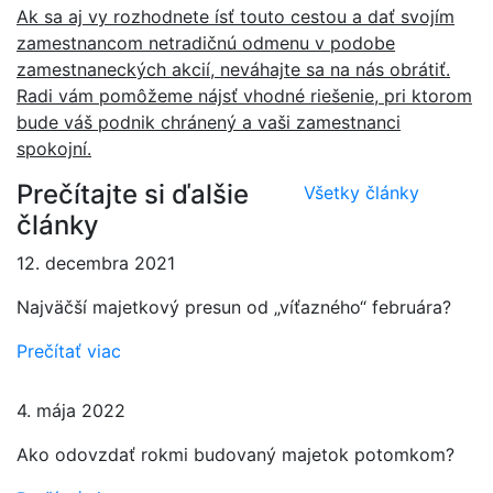
Ak sa aj vy rozhodnete ísť touto cestou a dať svojím
zamestnancom netradičnú odmenu v podobe
zamestnaneckých akcií, neváhajte sa na nás obrátiť.
Radi vám pomôžeme nájsť vhodné riešenie, pri ktorom
bude váš podnik chránený a vaši zamestnanci
spokojní.
Prečítajte si ďalšie
Všetky články
články
12. decembra 2021
Najväčší majetkový presun od „víťazného“ februára?
Prečítať viac
4. mája 2022
Ako odovzdať rokmi budovaný majetok potomkom?