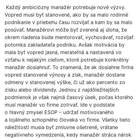
Každý ambiciózny manažér potrebuje nové výzvy.
Vopred musí byť stanovené, ako by sa malo rodinné
podnikanie v priebehu času rozvíjať a kam by sa malo
posúvať. Manažérovi môže byť zverená aj úloha, že
okrem riadenia bude mentorovať, vychovávať, rozvíjať
potomka zakladateľa podniku. Avšak motivácia by
mala byť vopred jasná, merateľná a nastavená vo
vzťahu k nejakým cieľom, ktoré potrebuje konkrétny
manažér dosiahnuť. To znamená, že ak dosiahne firma
vopred stanovené výnosy a zisk, manažér dostane
odmeny v stanovenej výške, či už ako percento zo
zisku alebo dividendy. Jednou z najdôležitejších
podmienok je však najmä časový úsek, počas ktorého
musí manažér vo firme zotrvať. Ide v podstate
o hlavný zmysel ESOP – udržať motivovaného
a lojálneho schopného človeka vo firme. Všetky tieto
náležitosti musia byť zmluvne ošetrené, vrátane
negatívneho vymedzenia, kedy manažér stráca nárok