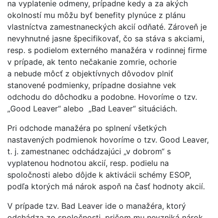
na vyplatenie odmeny, prípadne kedy a za akých
okolností mu môžu byť benefity plynúce z plánu
vlastníctva zamestnaneckých akcií odňaté. Zároveň je
nevyhnutné jasne špecifikovať, čo sa stáva s akciami,
resp. s podielom externého manažéra v rodinnej firme
v prípade, ak tento nečakanie zomrie, ochorie
a nebude môcť z objektívnych dôvodov plniť
stanovené podmienky, prípadne dosiahne vek
odchodu do dôchodku a podobne. Hovoríme o tzv.
„Good Leaver“ alebo „Bad Leaver“ situáciách.
Pri odchode manažéra po splnení všetkých
nastavených podmienok hovoríme o tzv. Good Leaver,
t. j. zamestnanec odchádzajúci „v dobrom“ s
vyplatenou hodnotou akcií, resp. podielu na
spoločnosti alebo dôjde k aktivácii schémy ESOP,
podľa ktorých má nárok aspoň na časť hodnoty akcií.
V prípade tzv. Bad Leaver ide o manažéra, ktorý
odchádza zo spoločnosti, pričom mu nevzniká nárok