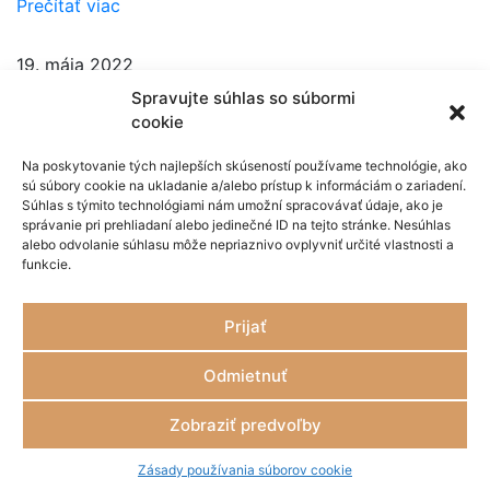
Prečítať viac
19. mája 2022
Spravujte súhlas so súbormi
Fórum „Rodinný biznis 2022“
cookie
Prečítať viac
Na poskytovanie tých najlepších skúseností používame technológie, ako
sú súbory cookie na ukladanie a/alebo prístup k informáciám o zariadení.
Súhlas s týmito technológiami nám umožní spracovávať údaje, ako je
správanie pri prehliadaní alebo jedinečné ID na tejto stránke. Nesúhlas
Kontakt:
alebo odvolanie súhlasu môže nepriaznivo ovplyvniť určité vlastnosti a
Subin & Partners, Calton Savoy Offices,
funkcie.
Mostová 2A, 811 02 Bratislava
Prijať
+421 905 134 935
michal.subin@subinpartners.sk
Odmietnuť
Cookies
Zobraziť predvoľby
Ochrana súkromia
Zásady používania súborov cookie
Copyright © 2023 Subin & Partners