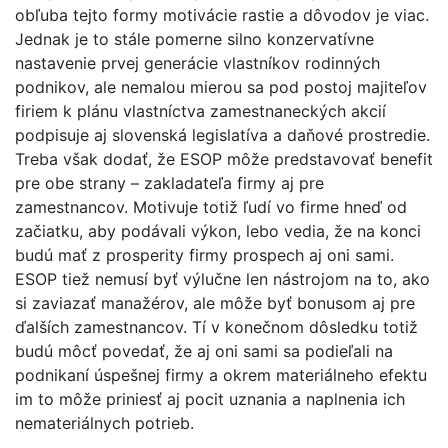
obľuba tejto formy motivácie rastie a dôvodov je viac.
Jednak je to stále pomerne silno konzervatívne
nastavenie prvej generácie vlastníkov rodinných
podnikov, ale nemalou mierou sa pod postoj majiteľov
firiem k plánu vlastníctva zamestnaneckých akcií
podpisuje aj slovenská legislatíva a daňové prostredie.
Treba však dodať, že ESOP môže predstavovať benefit
pre obe strany – zakladateľa firmy aj pre
zamestnancov. Motivuje totiž ľudí vo firme hneď od
začiatku, aby podávali výkon, lebo vedia, že na konci
budú mať z prosperity firmy prospech aj oni sami.
ESOP tiež nemusí byť výlučne len nástrojom na to, ako
si zaviazať manažérov, ale môže byť bonusom aj pre
ďalších zamestnancov. Tí v konečnom dôsledku totiž
budú môcť povedať, že aj oni sami sa podieľali na
podnikaní úspešnej firmy a okrem materiálneho efektu
im to môže priniesť aj pocit uznania a naplnenia ich
nemateriálnych potrieb.