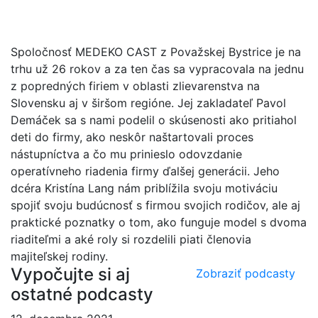
Spoločnosť MEDEKO CAST z Považskej Bystrice je na
trhu už 26 rokov a za ten čas sa vypracovala na jednu
z popredných firiem v oblasti zlievarenstva na
Slovensku aj v širšom regióne. Jej zakladateľ Pavol
Demáček sa s nami podelil o skúsenosti ako pritiahol
deti do firmy, ako neskôr naštartovali proces
nástupníctva a čo mu prinieslo odovzdanie
operatívneho riadenia firmy ďalšej generácii. Jeho
dcéra Kristína Lang nám priblížila svoju motiváciu
spojiť svoju budúcnosť s firmou svojich rodičov, ale aj
praktické poznatky
o tom, ako funguje model s dvoma
riaditeľmi a aké roly si rozdelili piati členovia
majiteľskej rodiny.
Vypočujte si aj
Zobraziť podcasty
ostatné podcasty